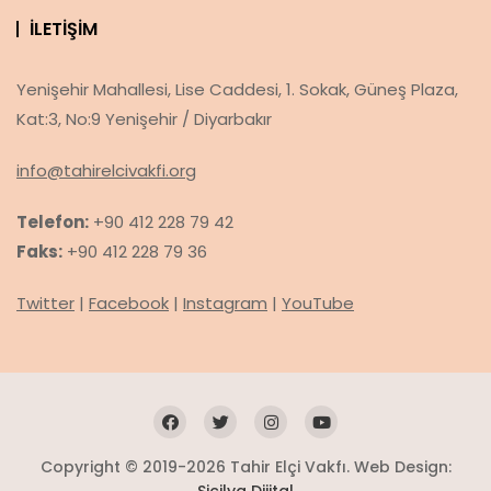
İLETIŞIM
Yenişehir Mahallesi, Lise Caddesi, 1. Sokak, Güneş Plaza,
Kat:3, No:9 Yenişehir / Diyarbakır
info@tahirelcivakfi.org
Telefon:
+90 412 228 79 42
Faks:
+90 412 228 79 36
Twitter
|
Facebook
|
Instagram
|
YouTube
Copyright © 2019-2026 Tahir Elçi Vakfı. Web Design: