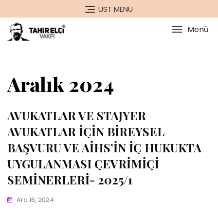
Skip
ÜST MENÜ
to
content
Menü
Aralık 2024
AVUKATLAR VE STAJYER
AVUKATLAR İÇİN BİREYSEL
BAŞVURU VE AİHS’İN İÇ HUKUKTA
UYGULANMASI ÇEVRİMİÇİ
SEMİNERLERİ- 2025/1
Ara 16, 2024