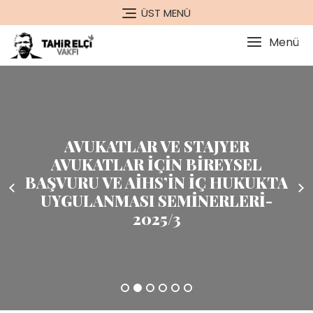
Skip
ÜST MENÜ
to
content
Menü
AVUKATLAR VE STAJYER
AVUKATLAR İÇİN BİREYSEL
BAŞVURU VE AİHS’İN İÇ HUKUKTA
UYGULANMASI SEMİNERLERİ-
2025/3
1
2
3
4
5
6