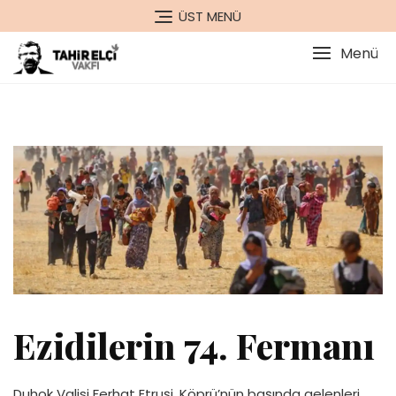
Skip
ÜST MENÜ
to
content
Menü
Ezidilerin 74. Fermanı
Duhok Valisi Ferhat Etruşi, Köprü’nün başında gelenleri