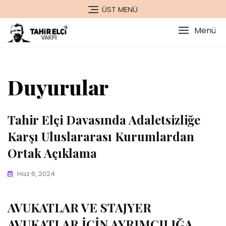
Skip
ÜST MENÜ
to
content
Menü
Duyurular
Tahir Elçi Davasında Adaletsizliğe
Karşı Uluslararası Kurumlardan
Ortak Açıklama
Haz 6, 2024
AVUKATLAR VE STAJYER
AVUKATLAR İÇİN AYRIMCILIĞA