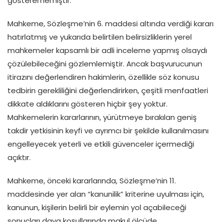
gösterememiştir.
Mahkeme, Sözleşme’nin 6. maddesi altında verdiği kararı
hatırlatmış ve yukarıda belirtilen belirsizliklerin yerel
mahkemeler kapsamlı bir adli inceleme yapmış olsaydı
çözülebileceğini gözlemlemiştir. Ancak başvurucunun
itirazını değerlendiren hakimlerin, özellikle söz konusu
tedbirin gerekliliğini değerlendirirken, çeşitli menfaatleri
dikkate aldıklarını gösteren hiçbir şey yoktur.
Mahkemelerin kararlarının, yürütmeye bırakılan geniş
takdir yetkisinin keyfi ve ayrımcı bir şekilde kullanılmasını
engelleyecek yeterli ve etkili güvenceler içermediği
açıktır.
Mahkeme, önceki kararlarında, Sözleşme’nin 11.
maddesinde yer alan “kanunilik” kriterine uyulması için,
kanunun, kişilerin belirli bir eylemin yol açabileceği
sonuçları dava koşullarında makul ölçüde