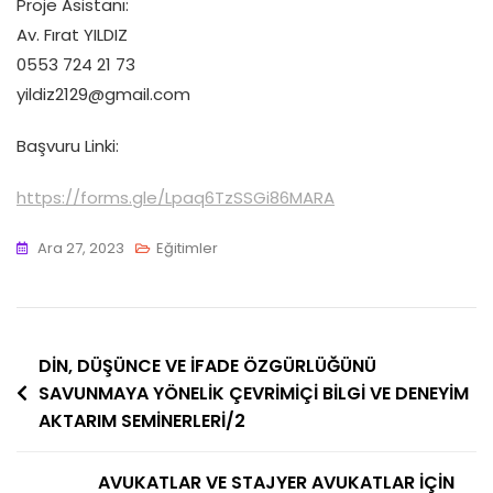
Proje Asistanı:
Av. Fırat YILDIZ
0553 724 21 73
yildiz2129@gmail.com
Başvuru Linki:
https://forms.gle/Lpaq6TzSSGi86MARA
Ara 27, 2023
Eğitimler
Yazı
DİN, DÜŞÜNCE VE İFADE ÖZGÜRLÜĞÜNÜ
SAVUNMAYA YÖNELİK ÇEVRİMİÇİ BİLGİ VE DENEYİM
gezinmesi
AKTARIM SEMİNERLERİ/2
AVUKATLAR VE STAJYER AVUKATLAR İÇİN