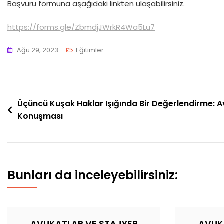
Başvuru formuna aşağıdaki linkten ulaşabilirsiniz.
https://forms.gle/ZbmdjJWrkR4Wa5Lu7
Ağu 29, 2023
Eğitimler
Yazı
Üçüncü Kuşak Haklar Işığında Bir Değerlendirme: Av.
Konuşması
gezinmesi
Bunları da inceleyebilirsiniz:
AVUKATLAR VE STAJYER
AVUK