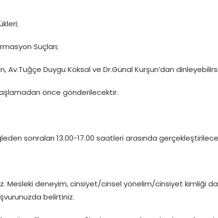
kleri;
rmasyon Suçları;
, Av.Tuğçe Duygu Köksal ve Dr.Günal Kurşun’dan dinleyebilirsi
r başlamadan önce gönderilecektir.
eden sonraları 13.00-17.00 saatleri arasında gerçekleştirilecektir. 
Mesleki deneyim, cinsiyet/cinsel yönelim/cinsiyet kimliği dağı
aşvurunuzda belirtiniz.