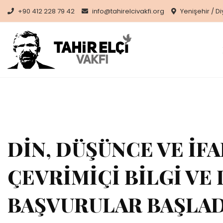
Skip
+90 412 228 79 42
info@tahirelcivakfi.org
Yenişehir / D
to
content
DİN, DÜŞÜNCE VE İ
ÇEVRİMİÇİ BİLGİ VE
BAŞVURULAR BAŞLAD