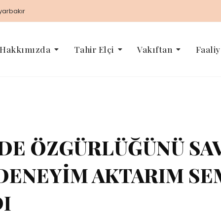
iyarbakır
Hakkımızda
Tahir Elçi
Vakıftan
Faaliy
FADE ÖZGÜRLÜĞÜNÜ S
 DENEYİM AKTARIM S
I