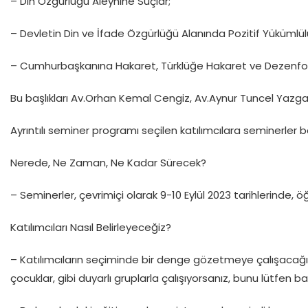
– Din Özgürlüğü Aleyhine Suçlar;
– Devletin Din ve İfade Özgürlüğü Alanında Pozitif Yükümlülü
– Cumhurbaşkanına Hakaret, Türklüğe Hakaret ve Dezenfo
Bu başlıkları Av.Orhan Kemal Cengiz, Av.Aynur Tuncel Yazgan
Ayrıntılı seminer programı seçilen katılımcılara seminerle
Nerede, Ne Zaman, Ne Kadar Sürecek?
– Seminerler, çevrimiçi olarak 9-10 Eylül 2023 tarihlerinde, öğl
Katılımcıları Nasıl Belirleyeceğiz?
– Katılımcıların seçiminde bir denge gözetmeye çalışacağız. 
çocuklar, gibi duyarlı gruplarla çalışıyorsanız, bunu lütfen b