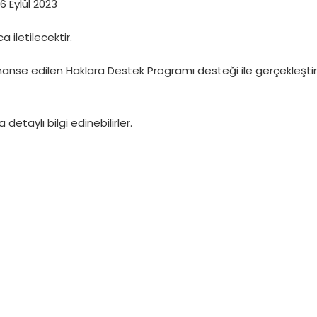
6 Eylül 2023
a iletilecektir.
inanse edilen Haklara Destek Programı desteği ile gerçekleşti
etaylı bilgi edinebilirler.