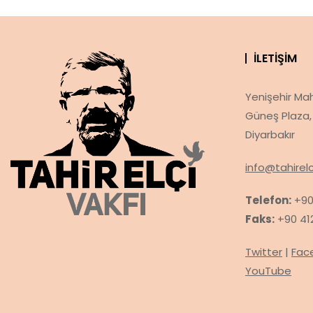
İLETIŞIM
Yenişehir Maha
Güneş Plaza, 
Diyarbakır
info@tahirelc
Telefon:
+90
Faks:
+90 412
Twitter
|
Fac
YouTube