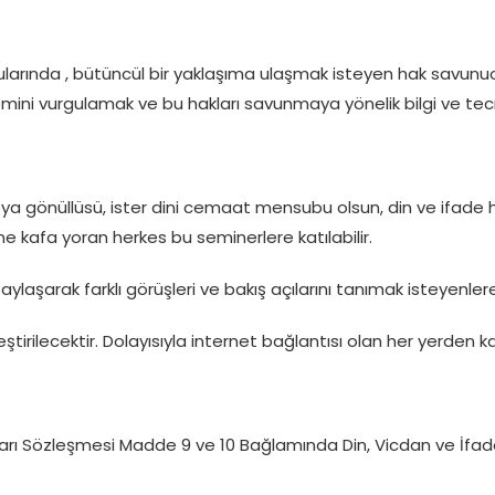
onularında , bütüncül bir yaklaşıma ulaşmak isteyen hak savunuc
ini vurgulamak ve bu hakları savunmaya yönelik bilgi ve tecr
ya gönüllüsü, ister dini cemaat mensubu olsun, din ve ifade hürr
ine kafa yoran herkes bu seminerlere katılabilir.
laşarak farklı görüşleri ve bakış açılarını tanımak isteyenlere
lecektir. Dolayısıyla internet bağlantısı olan her yerden katıl
arı Sözleşmesi Madde 9 ve 10 Bağlamında Din, Vicdan ve İfade