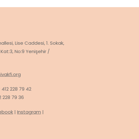
llesi, Lise Caddesi, 1. Sokak,
Kat:3, No:9 Yenişehir /
ivakfi.org
 412 228 79 42
 228 79 36
ebook
|
Instagram
|