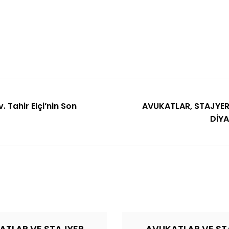
 Tahir Elçi’nin Son
AVUKATLAR, STAJYER
DİY
ATLAR VE STAJYER
AVUKATLAR VE ST